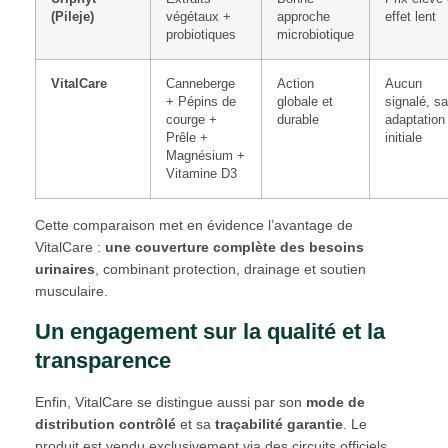
(Pileje)
végétaux +
approche
effet lent
probiotiques
microbiotique
VitalCare
Canneberge
Action
Aucun
+ Pépins de
globale et
signalé, sa
courge +
durable
adaptation
Prêle +
initiale
Magnésium +
Vitamine D3
Cette comparaison met en évidence l’avantage de
VitalCare :
une couverture complète des besoins
urinaires
, combinant protection, drainage et soutien
musculaire.
Un engagement sur la qualité et la
transparence
Enfin, VitalCare se distingue aussi par son
mode de
distribution contrôlé
et sa
traçabilité garantie
. Le
produit est vendu exclusivement via des circuits officiels,