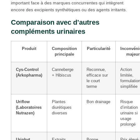
important face à des marques concurrentes qui intègrent
encore des excipients synthétiques ou des agents irritants.
Comparaison avec d’autres
compléments urinaires
Produit
Composition
Particularité
Inconvéni
principale
majeur
Cys-Control
Canneberge
Reconnue,
Action
(Arkopharma)
+ Hibiscus
efficace sur
limitée,
le court
formulatio
terme
simplifiée
Uriflow
Plantes
Bon drainage
Risque
(Laboratoires
diurétiques
d’irritation
Nutrazen)
diverses
urinaire si
usage
prolongé
Uriphyt
Extraits
Bonne
Prix élevé 