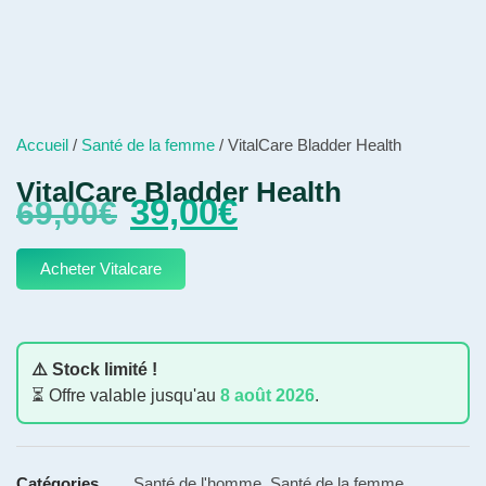
Accueil
/
Santé de la femme
/ VitalCare Bladder Health
VitalCare Bladder Health
39,00
€
69,00
€
Acheter Vitalcare
⚠️ Stock limité !
⏳ Offre valable jusqu'au
8 août 2026
.
Catégories
Santé de l'homme
,
Santé de la femme