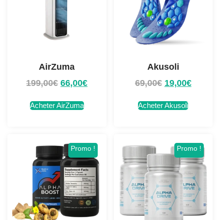
AirZuma
Akusoli
199,00
€
66,00
€
69,00
€
19,00
€
Acheter AirZuma
Acheter Akusoli
Promo !
Promo !