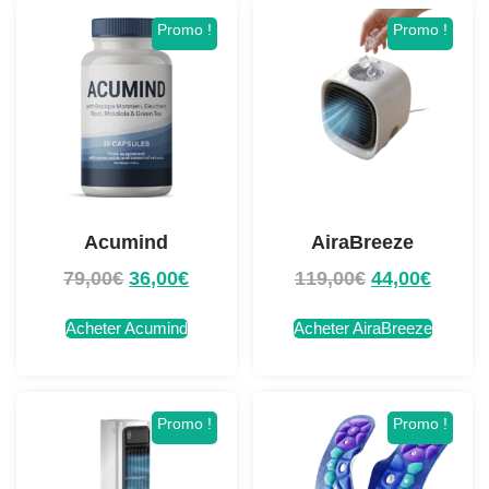
Promo !
Promo !
Acumind
AiraBreeze
79,00
€
36,00
€
119,00
€
44,00
€
Acheter Acumind
Acheter AiraBreeze
Promo !
Promo !