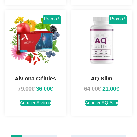
Promo !
Promo !
Alviona Gélules
AQ Slim
79,00
€
36,00
€
64,00
€
21,00
€
Acheter Alviona
Acheter AQ Slim