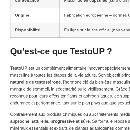
Contenance
Flacon de
60 capsules
(cure d’un 
Origine
Fabrication européenne – normes
Disponibilité
En ligne sur le site officiel (non v
Qu’est-ce que TestoUP ?
TestoUP
est un complément alimentaire innovant spécialement fo
masculine à toutes les étapes de la vie adulte. Son objectif prin
naturelle de testostérone
, l’hormone clé du bien-être masculin
manque de sommeil, la sédentarité ou le vieillissement. Grâce à
reconnus pour leurs effets tonifiants et aphrodisiaques, ce supp
endurance et performance, tant sur le plan physique que sexuel
Contrairement aux produits chimiques ou aux traitements médi
approche naturelle, progressive et sûre
. Sa formule repose s
minéraux essentiels et extraits de plantes adaptogènes comme