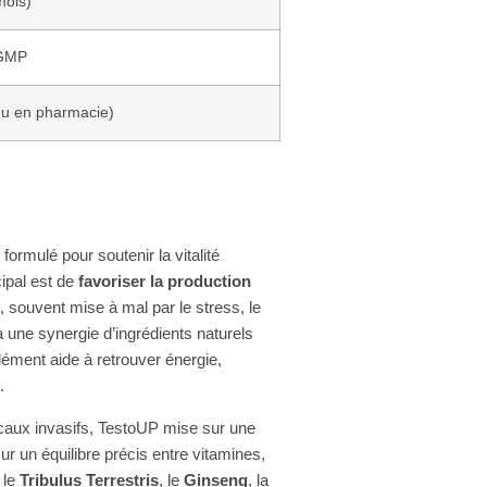
mois)
 GMP
endu en pharmacie)
rmulé pour soutenir la vitalité
cipal est de
favoriser la production
, souvent mise à mal par le stress, le
 une synergie d’ingrédients naturels
lément aide à retrouver énergie,
.
caux invasifs, TestoUP mise sur une
ur un équilibre précis entre vitamines,
 le
Tribulus Terrestris
, le
Ginseng
, la