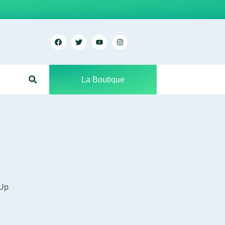
La Boutique
 Up