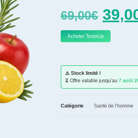
39,0
69,00
€
Acheter TestoUp
⚠️ Stock limité !
⏳ Offre valable jusqu'au
7 août 
Catégorie
Santé de l'homme