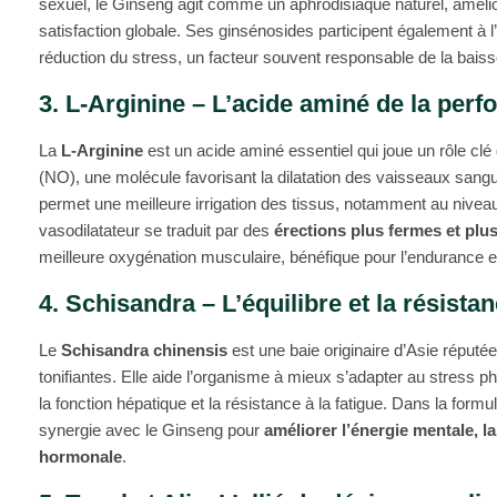
sexuel, le Ginseng agit comme un aphrodisiaque naturel, améliora
satisfaction globale. Ses ginsénosides participent également à l
réduction du stress, un facteur souvent responsable de la baisse
3. L-Arginine – L’acide aminé de la per
La
L-Arginine
est un acide aminé essentiel qui joue un rôle clé
(NO), une molécule favorisant la dilatation des vaisseaux sanguin
permet une meilleure irrigation des tissus, notamment au nivea
vasodilatateur se traduit par des
érections plus fermes et plu
meilleure oxygénation musculaire, bénéfique pour l’endurance e
4. Schisandra – L’équilibre et la résista
Le
Schisandra chinensis
est une baie originaire d’Asie réputé
tonifiantes. Elle aide l’organisme à mieux s’adapter au stress p
la fonction hépatique et la résistance à la fatigue. Dans la form
synergie avec le Ginseng pour
améliorer l’énergie mentale, la
hormonale
.