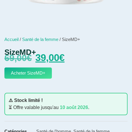
Accueil
/
Santé de la femme
/ SizeMD+
SizeMD+
39,00
€
69,00
€
Acheter SizeMD+
⚠️ Stock limité !
⏳ Offre valable jusqu'au
10 août 2026
.
Catégories
Santé de l'homme
,
Santé de la femme