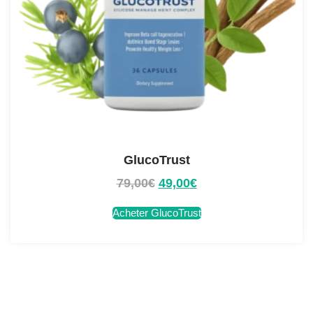
GlucoTrust
79,00
€
49,00
€
Acheter GlucoTrust