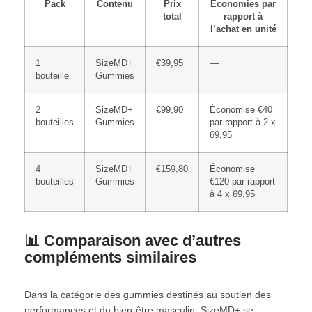
Pack
Contenu
Prix
Économies par
total
rapport à
l’achat en unité
1
SizeMD+
€39,95
—
bouteille
Gummies
2
SizeMD+
€99,90
Économise €40
bouteilles
Gummies
par rapport à 2 x
69,95
4
SizeMD+
€159,80
Économise
bouteilles
Gummies
€120 par rapport
à 4 x 69,95
📊 Comparaison avec d’autres
compléments similaires
Dans la catégorie des gummies destinés au soutien des
performances et du bien-être masculin, SizeMD+ se