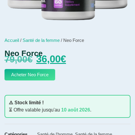
Accueil
/
Santé de la femme
/ Neo Force
Neo Force
36,00
€
79,00
€
Acheter Neo Force
⚠️ Stock limité !
⏳ Offre valable jusqu'au
10 août 2026
.
Catégories
Santé de l'homme
,
Santé de la femme