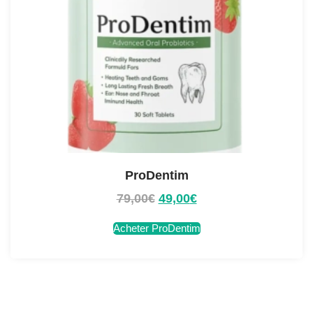
ProDentim
79,00
€
49,00
€
Acheter ProDentim