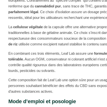
européens. Contrairement au “spectre complet” qui contient d’au
renferme que du
cannabidiol pur
, sans trace de THC, garantis
parfaitement légal
. Ce choix d’isolation assure un dosage préc
ressentis, idéal pour les utilisateurs recherchant une expérienc
La
cellulose végétale
de la capsule offre une alternative propr
traditionnelles à base de gélatine animale. Ce choix s’inscrit d
respectueuse des consommateurs soucieux de la composition de
de riz
utilisée comme excipient naturel stabilise le contenu sans
En combinant ces trois éléments, Leaf Lab assure une
formule
tolérable
. Aucun OGM, conservateur ni colorant artificiel n’est
contrôle qualité rigoureux dans des laboratoires européens cert
lourds, pesticides ou solvants.
Cette composition fait de Leaf Lab une option sûre pour un usag
personnes souhaitant bénéficier des effets du CBD sans exposi
d’autres substances actives.
Mode d’emploi et posologie