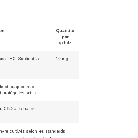
ion
Quantité
par
gélule
ans THC. Soutient la
10 mg
le et adaptée aux
—
 protège les actifs.
 du CBD et la bonne
—
anvre cultivés selon les standards