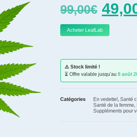
49,0
99,00
€
Acheter LeafLab
⚠️ Stock limité !
⏳ Offre valable jusqu'au
8 août 
Catégories
En vedette!
,
Santé c
Santé de la femme
,
Suppléments pour vo