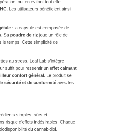
ération tout en évitant tout effet
THC
. Les utilisateurs bénéficient ainsi
gétale
: la capsule est composée de
es. Sa
poudre de riz
joue un rôle de
 le temps. Cette simplicité de
ttes au stress, Leaf Lab s’intègre
ur suffit pour ressentir un
effet calmant
illeur confort général
. Le produit se
 de
sécurité et de conformité
avec les
rédients simples, sûrs et
ans risque d’effets indésirables. Chaque
biodisponibilité du cannabidiol,