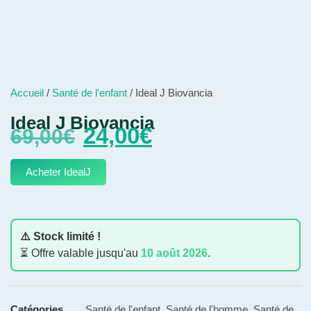
Accueil
/
Santé de l'enfant
/ Ideal J Biovancia
Ideal J Biovancia
24,00
€
69,00
€
Acheter IdealJ
⚠️ Stock limité !
⏳ Offre valable jusqu'au
10 août 2026
.
Catégories
Santé de l'enfant
,
Santé de l'homme
,
Santé de