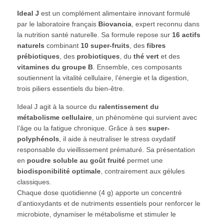
Ideal J
est un complément alimentaire innovant formulé
par le laboratoire français
Biovancia
, expert reconnu dans
la nutrition santé naturelle. Sa formule repose sur
16 actifs
naturels
combinant
10 super-fruits
, des
fibres
prébiotiques
, des
probiotiques
, du
thé vert
et des
vitamines du groupe B
. Ensemble, ces composants
soutiennent la vitalité cellulaire, l’énergie et la digestion,
trois piliers essentiels du bien-être.
Ideal J agit à la source du
ralentissement du
métabolisme cellulaire
, un phénomène qui survient avec
l’âge ou la fatigue chronique. Grâce à ses
super-
polyphénols
, il aide à neutraliser le stress oxydatif
responsable du vieillissement prématuré. Sa présentation
en
poudre soluble au goût fruité
permet une
biodisponibilité optimale
, contrairement aux gélules
classiques.
Chaque dose quotidienne (4 g) apporte un concentré
d’antioxydants et de nutriments essentiels pour renforcer le
microbiote, dynamiser le métabolisme et stimuler le