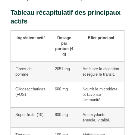
Tableau récapitulatif des principaux
actifs
Ingrédient actif
Dosage
Effet principal
par
portion (4
g)
Fibres de
2051 mg
Améliore la digestion
pomme
et régule le transit.
Oligosaccharides
600 mg
Nourrit le microbiote
(FOS)
et favorise
l’immunité.
Super-fruits (10)
800 mg
Antioxydants,
énergie, vitalité.
Thé vert
100 mg
Métabolisme,