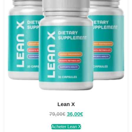
Lean X
79,00
€
36,00
€
Acheter Lean X