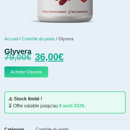
Accueil
/
Contrôle du poids
/ Glyvera
Glyvera
36,00
€
79,00
€
Acheter Glyvera
⚠️ Stock limité !
⏳ Offre valable jusqu'au
8 août 2026
.
Catégorie
Contrôle du poids