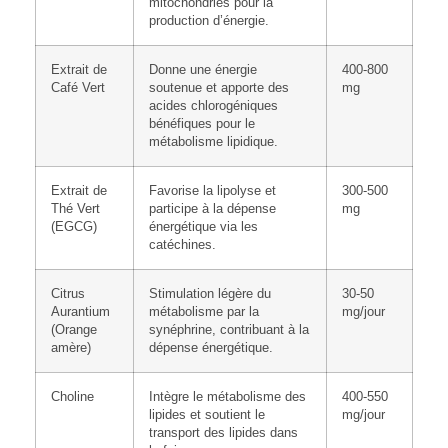
mitochondries pour la
production d’énergie.
Extrait de
Donne une énergie
400-800
Café Vert
soutenue et apporte des
mg
acides chlorogéniques
bénéfiques pour le
métabolisme lipidique.
Extrait de
Favorise la lipolyse et
300-500
Thé Vert
participe à la dépense
mg
(EGCG)
énergétique via les
catéchines.
Citrus
Stimulation légère du
30-50
Aurantium
métabolisme par la
mg/jour
(Orange
synéphrine, contribuant à la
amère)
dépense énergétique.
Choline
Intègre le métabolisme des
400-550
lipides et soutient le
mg/jour
transport des lipides dans