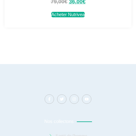
79,00
€
36,00
€
Acheter Nutrivea
Nos collectons
Santé de l'homme