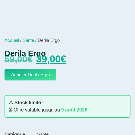
Accueil
/
Santé
/ Derila Ergo
Derila Ergo
39,00
€
59,00
€
Acheter Derila Ergo
⚠️ Stock limité !
⏳ Offre valable jusqu'au
9 août 2026
.
Catégorie
Santé