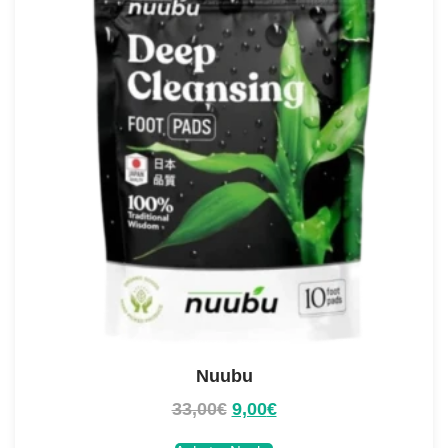
Nuubu
33,00
€
9,00
€