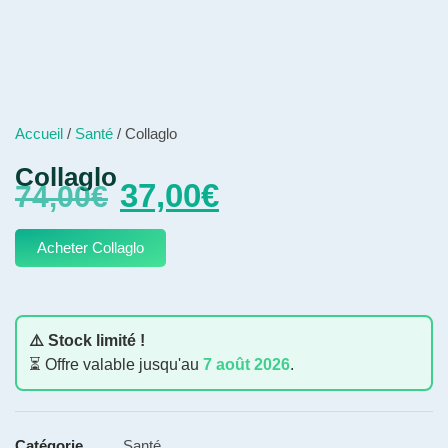
Accueil
/
Santé
/ Collaglo
Collaglo
37,00
€
74,00
€
Acheter Collaglo
⚠️ Stock limité !
⏳ Offre valable jusqu'au
7 août 2026
.
Catégorie
Santé