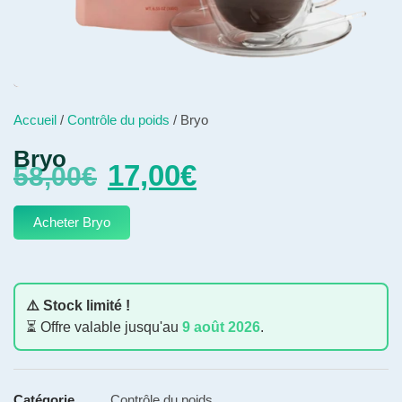
Accueil
/
Contrôle du poids
/ Bryo
Bryo
17,00
€
58,00
€
Acheter Bryo
⚠️ Stock limité !
⏳ Offre valable jusqu'au
9 août 2026
.
Catégorie
Contrôle du poids