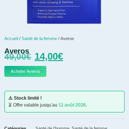
Accueil
/
Santé de la femme
/ Averos
Averos
14,00
€
49,00
€
Acheter Averos
⚠️ Stock limité !
⏳ Offre valable jusqu'au
11 août 2026
.
Catégories
Santé de l'homme
,
Santé de la femme