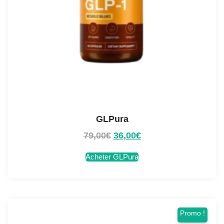
GLPura
79,00
€
36,00
€
Acheter GLPura
Promo !