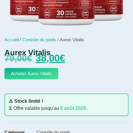
Accueil
/
Contrôle du poids
/ Aurex Vitalis
Aurex Vitalis
38,00
€
79,00
€
Acheter Aurex Vitalis
⚠️ Stock limité !
⏳ Offre valable jusqu'au
8 août 2026
.
Catégorie
Contrôle du poids