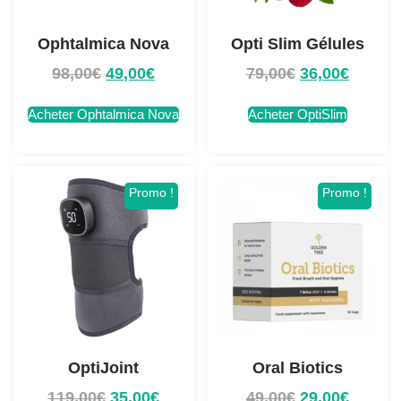
Ophtalmica Nova
Opti Slim Gélules
98,00
€
49,00
€
79,00
€
36,00
€
Acheter Ophtalmica Nova
Acheter OptiSlim
Promo !
Promo !
OptiJoint
Oral Biotics
119,00
€
35,00
€
49,00
€
29,00
€