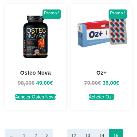
Promo !
Promo !
Osteo Nova
Oz+
98,00
€
49,00
€
79,00
€
36,00
€
Acheter Osteo Nova
Acheter Oz+
←
1
2
3
…
12
13
14
15